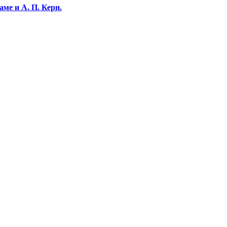
ме и А. П. Керн.