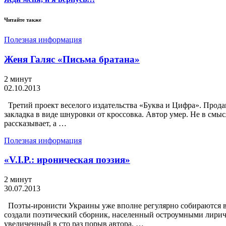
Читайте также
Полезная информация
Женя Галяс «Письма братана»
2 минут
02.10.2013
Третий проект веселого издательства «Буква и Цифра». Прода
закладка в виде шнуровки от кроссовка. Автор умер. Не в смы
рассказывает, а …
Полезная информация
«V.I.P.: ироническая поэзия»
2 минут
30.07.2013
Поэты-иронисти Украины уже вполне регулярно собираются вме
создали поэтический сборник, населенный остроумными лириче
увеличенный в сто раз порыв автора. …