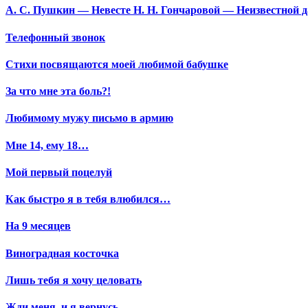
А. С. Пушкин — Невесте Н. Н. Гончаровой — Неизвестной да
Телефонный звонок
Стихи посвящаются моей любимой бабушке
За что мне эта боль?!
Любимому мужу письмо в армию
Мне 14, ему 18…
Мой первый поцелуй
Как быстро я в тебя влюбился…
На 9 месяцев
Виноградная косточка
Лишь тебя я хочу целовать
Жди меня, и я вернусь…