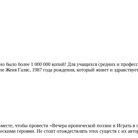
но было более 1 000 000 копий! Для учащихся средних и профе
сле Женя Галяс, 1987 года рождения, который живет и здравству
сте, чтобы провести «Вечера иронической поэзии и Играть в г
скими героями. Не стоит отождествлять этих существ с их авт