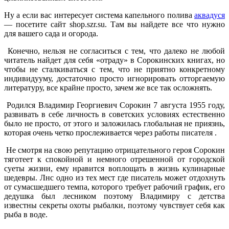
Ну а если вас интересует система капельного полива
аквадуся
— посетите сайт shop.szr.su. Там вы найдете все что нужно
для вашего сада и огорода.
Конечно, нельзя не согласиться с тем, что далеко не любой
читатель найдет для себя «отраду» в Сорокинских книгах, но
чтобы не сталкиваться с тем, что не приятно конкретному
индивидууму, достаточно просто игнорировать отторгаемую
литературу, все крайне просто, зачем же все так осложнять.
Родился Владимир Георгиевич Сорокин 7 августа 1955 году,
развивать в себе личность в советских условиях естественно
было не просто, от этого и заложилась глобальная не приязнь,
которая очень четко прослеживается через работы писателя .
Не смотря на свою репутацию отрицательного героя Сорокин
тяготеет к спокойной и немного отрешенной от городской
суеты жизни, ему нравится воплощать в жизнь кулинарные
шедевры. Лнс одно из тех мест где писатель может отдохнуть
от сумасшедшего темпа, которого требует рабочий график, его
дедушка был лесником поэтому Владимиру с детства
известны секреты охоты рыбалки, поэтому чувствует себя как
рыба в воде.