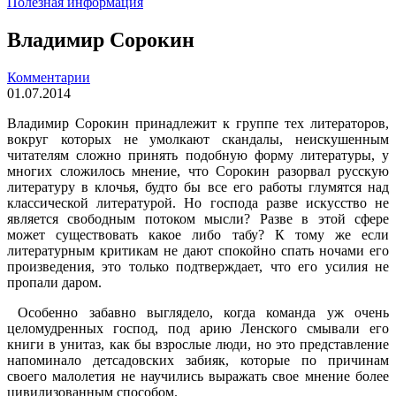
Полезная информация
Владимир Сорокин
Комментарии
01.07.2014
Владимир Сорокин принадлежит к группе тех литераторов,
вокруг которых не умолкают скандалы, неискушенным
читателям сложно принять подобную форму литературы, у
многих сложилось мнение, что Сорокин разорвал русскую
литературу в клочья, будто бы все его работы глумятся над
классической литературой. Но господа разве искусство не
является свободным потоком мысли? Разве в этой сфере
может существовать какое либо табу? К тому же если
литературным критикам не дают спокойно спать ночами его
произведения, это только подтверждает, что его усилия не
пропали даром.
Особенно забавно выглядело, когда команда уж очень
целомудренных господ, под арию Ленского смывали его
книги в унитаз, как бы взрослые люди, но это представление
напоминало детсадовских забияк, которые по причинам
своего малолетия не научились выражать свое мнение более
цивилизованным способом.