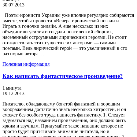
30.07.2013
Поэты-иронисти Украины уже вполне регулярно собираются
вместе, чтобы провести «Вечера иронической поэзии и
Играть в гоночки онлайн. А еще несколько из них
объединили усилия и создали поэтический сборник,
населенный остроумными лирическими героями. Не стоит
отождествлять этих существ с их авторами — самими
поэтами. Ведь лирический герой — это увеличенный в сто
раз порыв автора. …
Полезная информация
Как написать фантастическое произведение?
1 минута
19.12.2013
Писателю, обладающему богатой фантазией и хорошим
воображением достаточно знать несколько хитростей, и он
сможет без особого труда написать фантастику. 1. Следует
задуматься над названием произведения, оно должно быть
ярким и звучным. Придумайте такое название которое не
просто будет притягивать внимание читателя, но и
заинтригует его, заставит купить и начать читать книгу. 2.