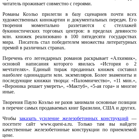
читатель проживает совместно с героями.
Романы Коэльо прилегли в базу сценариев почти всех
художественных кинокартин и документальных передач. Его
творения моментально разлетаются с стеллажей
букинистических торговых центров: в пределах девяносто
млн. книжек реализовано в 100 пятидесяти государствах
мира. Писатель стал победителем множества литературных
премий в различных странах.
Перечень его легендарных романов раскрывает «Алхимик»,
основой написания которого явилась «История о 2
мечтателях». Единый тираж проданных книжек составил
наиболее одиннадцати млн. экземпляров. Более знамениты и
последующие книжки творца: «Паломничество», «11 мин.»,
«Вероника решает умереть», «Мактуб», «5-ая гора» и многие
иные.
Творения Пауло Коэльо не разов занимали основные позиции
в перечне самых продаваемых книг Бразилии, США и других.
Чтобы
заказать усиление железобетонных конструкций
—
посетите сайт www.quest-a.ru. Только там вы найдете
качественные железобетонные конструкции по приемлемой
цене.