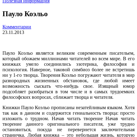
Полезная информация
Пауло Коэльо
Комментарии
23.11.2013
Пауло Коэльо является великим современным писательем,
который обожаем миллионами читателей во всем мире. В его
книжках умело соединились эзотерика, философия и
психология. Наверное, таковой симбиоз более не встретишь
ни у 1-го творца. Творения Коэльо погружают читателя в мир
разнородных жизненных обстановок, где любой имеет
возможность сыскать что-нибудь свое. Изящный юмор
подсобляет разобраться в том числе и в самых трудоемких
философских вопросах, сближает творца и читателя.
Книжки Пауло Коэльо прописаны незатейливым языком. Хотя
так как в данном и содержится гениальность творца: просто
изложить о трудном. Начав читать творение Начав читать
творение данного оригинального писателя, уже трудно
остановиться, покуда не перевернется заключительная
страничка. Любая книжка – это небольшая жизнь, которую