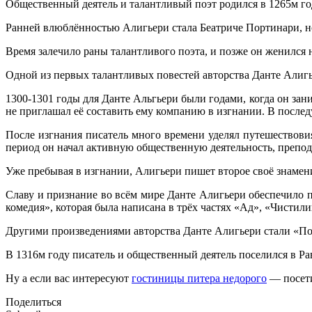
Общественный деятель и талантливый поэт родился в 1265м го
Ранней влюблённостью Алигьери стала Беатриче Портинари, но 
Время залечило раны талантливого поэта, и позже он женился
Одной из первых талантливых повестей авторства Данте Алигь
1300-1301 годы для Данте Альгьери были годами, когда он за
не приглашал её составить ему компанию в изгнании. В посл
После изгнания писатель много времени уделял путешествовия
период он начал активную общественную деятельность, препода
Уже пребывая в изгнании, Алигьери пишет второе своё знамен
Славу и признание во всём мире Данте Алигьери обеспечило п
комедия», которая была написана в трёх частях «Ад», «Чистили
Другими произведениями авторства Данте Алигьери стали «По
В 1316м году писатель и общественный деятель поселился в Рав
Ну а если вас интересуют
гостиницы питера недорого
— посетит
Поделиться