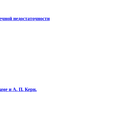
ечной недостаточности
ме и А. П. Керн.