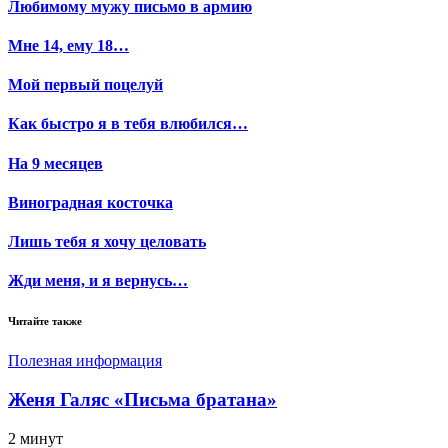
Любимому мужу письмо в армию
Мне 14, ему 18…
Мой первый поцелуй
Как быстро я в тебя влюбился…
На 9 месяцев
Виноградная косточка
Лишь тебя я хочу целовать
Жди меня, и я вернусь…
Читайте также
Полезная информация
Женя Галяс «Письма братана»
2 минут