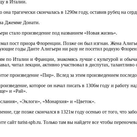
ду в Италии.
она трагически скончалась в 1290м году, оставив рубец на серд
 на Джемме Донати.
ери стало произведение под названием «Новая жизнь».
нимал пост приора Флоренции. Позже он был изгнан. Жена Алигь
едующие годы Данте Алигьери ни разу не посетил родную Флоре
м по Италии и Франции, знакомясь лучше с культурой и обычая
вал, читал лекции, активно участвовал в диспутах, талантливо 
итое произведение «Пир». Вслед за этим произведением последо
роизведение, которое он начал писать в 1306м году и работу на
ще» и «Рай».
слания», «Эклоги», «Монархия» и «Цветок».
енне, где позже скончался в 1321м году осенью от того, что заб
е сайт turist-spb.ru. Только там вы найдете все чтобы переноче