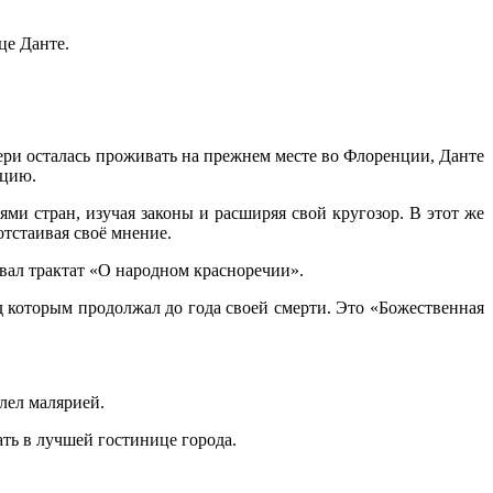
це Данте.
ери осталась проживать на прежнем месте во Флоренции, Данте
нцию.
ми стран, изучая законы и расширяя свой кругозор. В этот же
отстаивая своё мнение.
вал трактат «О народном красноречии».
д которым продолжал до года своей смерти. Это «Божественная
олел малярией.
вать в лучшей гостинице города.