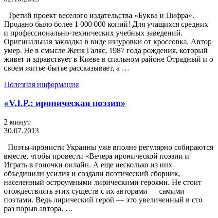
Третий проект веселого издательства «Буква и Цифра».
Продано было более 1 000 000 копий! Для учащихся средних
и профессионально-технических учебных заведений.
Оригинальная закладка в виде шнуровки от кроссовка. Автор
умер. Не в смысле Женя Галяс, 1987 года рождения, который
живет и здравствует в Киеве в спальном районе Отрадный и о
своем житье-бытье рассказывает, а …
Полезная информация
«V.I.P.: ироническая поэзия»
2 минут
30.07.2013
Поэты-иронисти Украины уже вполне регулярно собираются
вместе, чтобы провести «Вечера иронической поэзии и
Играть в гоночки онлайн. А еще несколько из них
объединили усилия и создали поэтический сборник,
населенный остроумными лирическими героями. Не стоит
отождествлять этих существ с их авторами — самими
поэтами. Ведь лирический герой — это увеличенный в сто
раз порыв автора. …