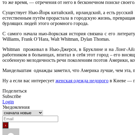
то же время, — отречения от него в бесконечном поиске своего
Существует Нью-Йорк китайский, ирландский, а есть русски
естественным путём прорастала в городскую жизнь, превращаяс
бурлящих людей этого огромного города.
С самого начала нью-йоркская история связана с его литера
Williams, Frank O’Hara, Walt Whitman, Dylan Thomas.
Whitman проживал в Нью-Джерси, в Бруклине и на Лонг-Айле
работником в больницах, впитал в себя этот город – его вис
особенную мелодичность речи поколениям поэтов Америки, ко
Мандельштам однажды заметил, что Америка лучше, чем эта, 
Ну а если вас интересует
женская одежда недорого
в Киеве — п
Поделиться
Subscribe
Login
Уведомления