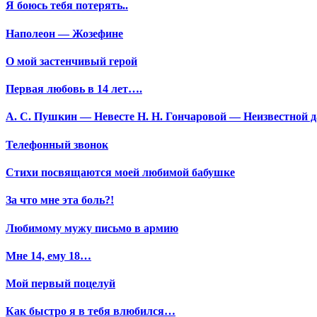
Я боюсь тебя потерять..
Наполеон — Жозефине
О мой застенчивый герой
Первая любовь в 14 лет….
А. С. Пушкин — Невесте Н. Н. Гончаровой — Неизвестной да
Телефонный звонок
Стихи посвящаются моей любимой бабушке
За что мне эта боль?!
Любимому мужу письмо в армию
Мне 14, ему 18…
Мой первый поцелуй
Как быстро я в тебя влюбился…