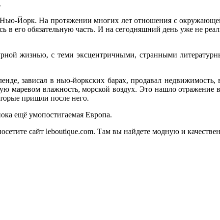
.
й Нью-Йорк. На протяжении многих лет отношения с окружающей
ь в его обязательную часть. И на сегодняшний день уже не реа
турной жизнью, с теми эксцентричными, странными литературн
нде, зависал в нью-йоркских барах, продавал недвижимость,
ящую маревом влажность, морской воздух. Это нашло отражение
торые пришли после него.
пока ещё умопостигаемая Европа.
осетите сайт leboutique.com. Там вы найдете модную и качест