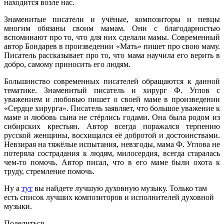
находится возле нас.
Знаменитые писатели и учёные, композиторы и певцы
многим обязаны своим мамам. Они с благодарностью
вспоминают про то, что для них сделали мамы. Современный
автор Бондарев в произведении «Мать» пишет про свою маму.
Писатель рассказывает про то, что мама научила его верить в
добро, самому приносить его людям.
Большинство современных писателей обращаются к данной
тематике. Знаменитый писатель и хирург Ф. Углов с
уважением и любовью пишет о своей маме в произведении
«Сердце хирурга». Писатель заявляет, что большое уважение к
маме и любовь сына не стёрлись годами. Она была родом из
сибирских крестьян. Автор всегда поражался терпению
русской женщины, восхищался её добротой и достоинствами.
Невзирая на тяжёлые испытания, невзгоды, мама Ф. Углова не
потеряла сострадания к людям, милосердия, всегда старалась
чем-то помочь. Автор писал, что в его маме были охота к
труду, стремление помочь.
Ну а
тут
вы найдете лучшую духовную музыку. Только там
есть список лучших композиторов и исполнителей духовной
музыки.
Поделиться