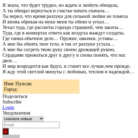
Я знала, что будет трудно, но ждать и любить обещала,
А ты обещал вернуться и счастье начать сначала…
Ты верил, что время разлуки для сильной любви не помеха
И вновь обрекая на муки меня ты обнял и уехал…
Уехал туда, где рассветы гораздо страшней, чем закаты…
Туда, где в конвертах ответа как воздуха жаждут солдаты.
Где танки-обычное дело… Оружие, шконки, уставы…
А мне бы обнять твое тело, я так от разлуки устала…
А мне бы согреть твою руку своею дрожащей рукою,
Сердцами прижаться друг к другу и снова понять, что нас
двое…
И мир возродится как будто, и станет все лучше,чем прежде.
Я жду этой светлой минуты с любовью, теплом и надеждой…
Имя: Пупсик
Город:
Поделиться
Subscribe
Login
Уведомления