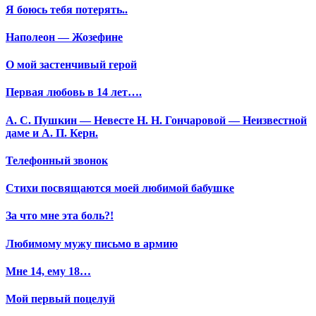
Я боюсь тебя потерять..
Наполеон — Жозефине
О мой застенчивый герой
Первая любовь в 14 лет….
А. С. Пушкин — Невесте Н. Н. Гончаровой — Неизвестной
даме и А. П. Керн.
Телефонный звонок
Стихи посвящаются моей любимой бабушке
За что мне эта боль?!
Любимому мужу письмо в армию
Мне 14, ему 18…
Мой первый поцелуй