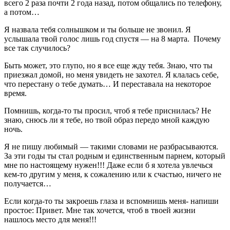
всего 2 раза почти 2 года назад, потом общались по телефону,
а потом…
Я назвала тебя солнышком и ты больше не звонил. Я
услышала твой голос лишь год спустя — на 8 марта. Почему
все так случилось?
Быть может, это глупо, но я все еще жду тебя. Знаю, что ты
приезжал домой, но меня увидеть не захотел. Я клалась себе,
что перестану о тебе думать… И переставала на некоторое
время.
Помнишь, когда-то ты просил, чтоб я тебе приснилась? Не
знаю, снюсь ли я тебе, но твой образ передо мной каждую
ночь.
Я не пишу любимый — такими словами не разбрасываются.
За эти годы ты стал родным и единственным парнем, который
мне по настоящему нужен!!! Даже если б я хотела увлечься
кем-то другим у меня, к сожалению или к счастью, ничего не
получается…
Если когда-то ты закроешь глаза и вспомнишь меня- напиши
простое: Привет. Мне так хочется, чтоб в твоей жизни
нашлось место для меня!!!