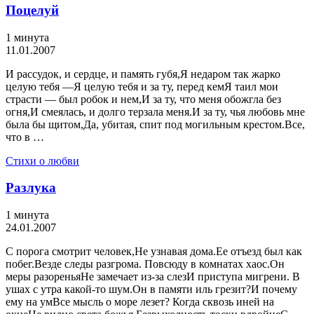
Поцелуй
1 минута
11.01.2007
И рассудок, и сердце, и память губя,Я недаром так жарко
целую тебя —Я целую тебя и за ту, перед кемЯ таил мои
страсти — был робок и нем,И за ту, что меня обожгла без
огня,И смеялась, и долго терзала меня.И за ту, чья любовь мне
была бы щитом,Да, убитая, спит под могильным крестом.Все,
что в …
Стихи о любви
Разлука
1 минута
24.01.2007
С порога смотрит человек,Не узнавая дома.Ее отъезд был как
побег.Везде следы разгрома. Повсюду в комнатах хаос.Он
меры разореньяНе замечает из-за слезИ приступа мигрени. В
ушах с утра какой-то шум.Он в памяти иль грезит?И почему
ему на умВсе мысль о море лезет? Когда сквозь иней на