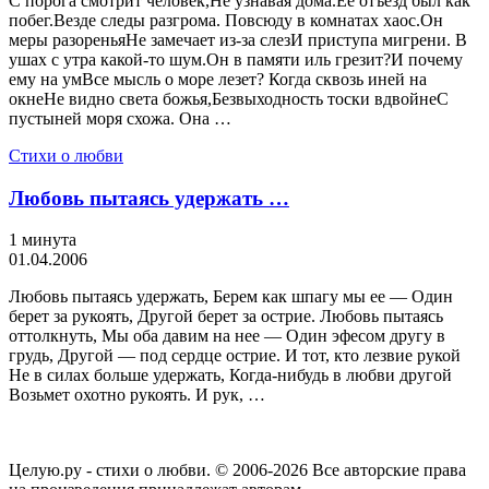
С порога смотрит человек,Не узнавая дома.Ее отъезд был как
побег.Везде следы разгрома. Повсюду в комнатах хаос.Он
меры разореньяНе замечает из-за слезИ приступа мигрени. В
ушах с утра какой-то шум.Он в памяти иль грезит?И почему
ему на умВсе мысль о море лезет? Когда сквозь иней на
окнеНе видно света божья,Безвыходность тоски вдвойнеС
пустыней моря схожа. Она …
Стихи о любви
Любовь пытаясь удержать …
1 минута
01.04.2006
Любовь пытаясь удержать, Берем как шпагу мы ее — Один
берет за рукоять, Другой берет за острие. Любовь пытаясь
оттолкнуть, Мы оба давим на нее — Один эфесом другу в
грудь, Другой — под сердце острие. И тот, кто лезвие рукой
Не в силах больше удержать, Когда-нибудь в любви другой
Возьмет охотно рукоять. И рук, …
Целую.ру - стихи о любви. © 2006-2026 Все авторские права