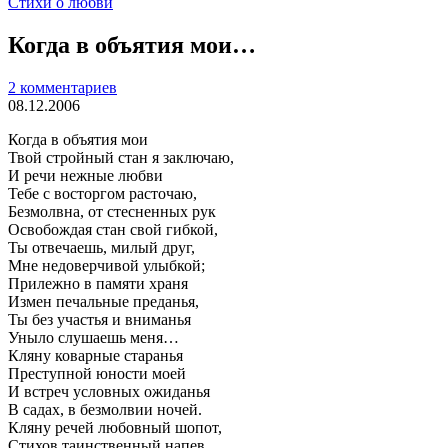
Стихи о любви
Когда в объятия мои…
2 комментариев
08.12.2006
Когда в объятия мои
Твой стройный стан я заключаю,
И речи нежные любви
Тебе с восторгом расточаю,
Безмолвна, от стесненных рук
Освобождая стан свой гибкой,
Ты отвечаешь, милый друг,
Мне недоверчивой улыбкой;
Прилежно в памяти храня
Измен печальные преданья,
Ты без участья и вниманья
Уныло слушаешь меня…
Кляну коварные старанья
Преступной юности моей
И встреч условных ожиданья
В садах, в безмолвии ночей.
Кляну речей любовный шопот,
Стихов таинственный напев,