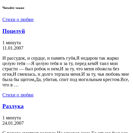
Читайте также
Стихи о любви
Поцелуй
1 минута
11.01.2007
И рассудок, и сердце, и память губя,Я недаром так жарко
целую тебя —Я целую тебя и за ту, перед кемЯ таил мои
страсти — был робок и нем,И за ту, что меня обожгла без
огня,И смеялась, и долго терзала меня.И за ту, чья любовь мне
была бы щитом,Да, убитая, спит под могильным крестом.Все,
что в …
Стихи о любви
Разлука
1 минута
24.01.2007