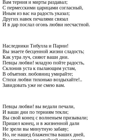
Вам терния и мирты раздавал;
С пермесскими царицами согласный,
Иным из вас на радость указал;
Других навек печалями связал
И в дар послал огонь любви несчастной.
Наследники Тибулла и Парни!
Вы знаете бесценной жизни сладость;
Как утра луч, сияют ваши дни.
Певцы любви! младую пойте радость,
Склонив уста к пылающим устам,
В объятиях любовниц умирайте;
Стихи любви тихонько воздыхайте!..
Завидовать уже не смею вам.
Певцы любви! вы ведали печали,
И ваши дни по терниям текли;
Вы свой конец с волненьем призывали;
Пришел конец, и в жизненной дали
Не зрели вы минутную забаву;
Но, не нашед блаженства ваших дней,