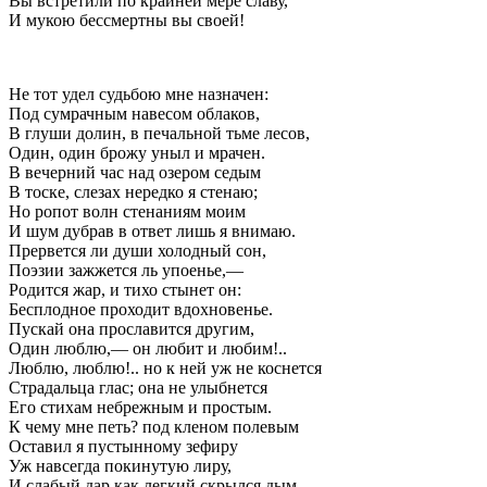
Вы встретили по крайней мере славу,
И мукою бессмертны вы своей!
Не тот удел судьбою мне назначен:
Под сумрачным навесом облаков,
В глуши долин, в печальной тьме лесов,
Один, один брожу уныл и мрачен.
В вечерний час над озером седым
В тоске, слезах нередко я стенаю;
Но ропот волн стенаниям моим
И шум дубрав в ответ лишь я внимаю.
Прервется ли души холодный сон,
Поэзии зажжется ль упоенье,—
Родится жар, и тихо стынет он:
Бесплодное проходит вдохновенье.
Пускай она прославится другим,
Один люблю,— он любит и любим!..
Люблю, люблю!.. но к ней уж не коснется
Страдальца глас; она не улыбнется
Его стихам небрежным и простым.
К чему мне петь? под кленом полевым
Оставил я пустынному зефиру
Уж навсегда покинутую лиру,
И слабый дар как легкий скрылся дым.