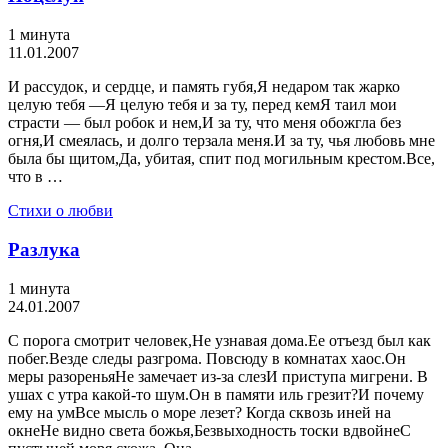
1 минута
11.01.2007
И рассудок, и сердце, и память губя,Я недаром так жарко
целую тебя —Я целую тебя и за ту, перед кемЯ таил мои
страсти — был робок и нем,И за ту, что меня обожгла без
огня,И смеялась, и долго терзала меня.И за ту, чья любовь мне
была бы щитом,Да, убитая, спит под могильным крестом.Все,
что в …
Стихи о любви
Разлука
1 минута
24.01.2007
С порога смотрит человек,Не узнавая дома.Ее отъезд был как
побег.Везде следы разгрома. Повсюду в комнатах хаос.Он
меры разореньяНе замечает из-за слезИ приступа мигрени. В
ушах с утра какой-то шум.Он в памяти иль грезит?И почему
ему на умВсе мысль о море лезет? Когда сквозь иней на
окнеНе видно света божья,Безвыходность тоски вдвойнеС