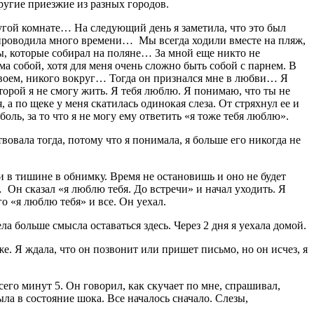
угие приезжие из разных городов.
ругой комнате… На следующий день я заметила, что это был
м проводила много времени… Мы всегда ходили вместе на пляж,
ты, которые собирал на поляне… За мной еще никто не
а собой, хотя для меня очень сложно быть собой с парнем. В
двоем, никого вокруг… Тогда он признался мне в любви… Я
которой я не смогу жить. Я тебя люблю. Я понимаю, что ты не
 а по щеке у меня скатилась одинокая слеза. От стряхнул ее и
оль, за то что я не могу ему ответить «я тоже тебя люблю».
вовала тогда, потому что я понимала, я больше его никогда не
и в тишине в обнимку. Время не остановишь и оно не будет
… Он сказал «я люблю тебя. До встречи» и начал уходить. Я
о «я люблю тебя» и все. Он уехал.
ла больше смысла оставаться здесь. Через 2 дня я уехала домой.
же. Я ждала, что он позвонит или пришет письмо, но он исчез, я
сего минут 5. Он говорил, как скучает по мне, спрашивал,
ыла в состояние шока. Все началось сначало. Слезы,