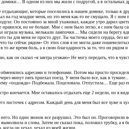
домики… В одном из них мы жили с подругой, а в остальных др
ые отдыхающие, которые поселились в нашем домике, только в д
ыл на год младше меня, но это меня как-то не смущало. Я с ни
оздухе. Он постоянно за мной ухаживал, каждое утро дарил цве
авился, но не больше. Мне с ним было легко, я с ним была сам
еке играла музыка, мелькали лампочки… Мы сидели на берегу в
 что ты для меня не просто друг. Ты частичка моего сердца, без 
то ты сейчас рядом» От этих слов я не могла даже пошевелиться,
то же время боль, а я свою благодарность за то, что он рядом и б
 как он сказал «я завтра уезжаю» Не могу передать, что я чувст
ы обменялись адресами и телефонами. Потом мы просто просидел
через минут пять приехал поезд. У меня было все, как в тумане
ла ему «подожди» Подбежала. Поцеловала. Отпустила… Еще раз ег
стро кончается. Мне оставалось отдыхать еще 2 недели, но я виде
 его листочек с адресом. Каждый день для меня был все хуже и ху
з него. Но один звонок все разрушил. Это был он. Проговорили в
вымолвила и слова. Затем он сказал пока, положил трубку, а я б
 когда он уехал, уехал из моей жизни.