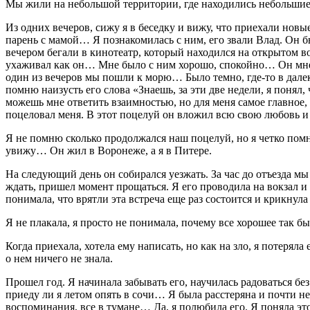
Мы жили на небольшой территории, где находились небольшие 
Из одних вечеров, сижу я в беседку и вижу, что приехали нов
парень с мамой… Я познакомилась с ним, его звали Влад. Он б
вечером бегали в кинотеатр, который находился на открытом в
ухаживал как он… Мне было с ним хорошо, спокойно… Он мне нр
один из вечеров мы пошли к морю… Было темно, где-то в дал
помню наизусть его слова «Знаешь, за эти две недели, я понял,
можешь мне ответить взаимностью, но для меня самое главное, ч
поцеловал меня. В этот поцелуй он вложил всю свою любовь и в 
Я не помню сколько продолжался наш поцелуй, но я четко помню,
увижу… Он жил в Воронеже, а я в Питере.
На следующий день он собирался уезжать. За час до отъезда м
ждать, пришел момент прощаться. Я его проводила на вокзал и 
понимала, что врятли эта встреча еще раз состоится и крикну
Я не плакала, я просто не понимала, почему все хорошее так бы
Когда приехала, хотела ему написать, но как на зло, я потеряла
о нем ничего не знала.
Прошел год. Я начинала забывать его, научилась радоваться бе
приеду ли я летом опять в сочи… Я была расстеряна и почти не 
воспоминания, все в тумане… Да, я полюбила его. Я поняла это,