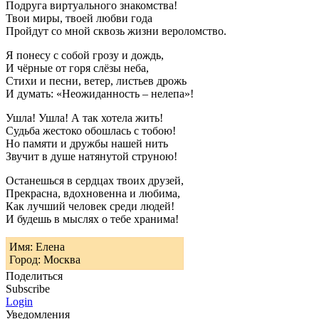
Подруга виртуального знакомства!
Твои миры, твоей любви года
Пройдут со мной сквозь жизни вероломство.
Я понесу с собой грозу и дождь,
И чёрные от горя слёзы неба,
Стихи и песни, ветер, листьев дрожь
И думать: «Неожиданность – нелепа»!
Ушла! Ушла! А так хотела жить!
Судьба жестоко обошлась с тобою!
Но памяти и дружбы нашей нить
Звучит в душе натянутой струною!
Останешься в сердцах твоих друзей,
Прекрасна, вдохновенна и любима,
Как лучший человек среди людей!
И будешь в мыслях о тебе хранима!
Имя: Елена
Город: Москва
Поделиться
Subscribe
Login
Уведомления