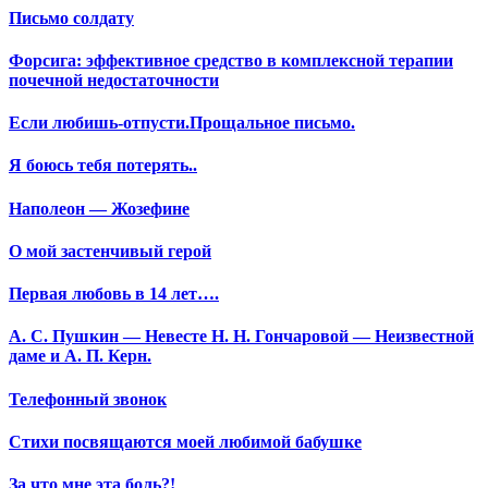
Письмо солдату
Форсига: эффективное средство в комплексной терапии
почечной недостаточности
Если любишь-отпусти.Прощальное письмо.
Я боюсь тебя потерять..
Наполеон — Жозефине
О мой застенчивый герой
Первая любовь в 14 лет….
А. С. Пушкин — Невесте Н. Н. Гончаровой — Неизвестной
даме и А. П. Керн.
Телефонный звонок
Стихи посвящаются моей любимой бабушке
За что мне эта боль?!