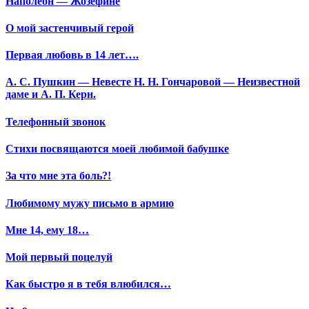
Наполеон — Жозефине
О мой застенчивый герой
Первая любовь в 14 лет….
А. С. Пушкин — Невесте Н. Н. Гончаровой — Неизвестной
даме и А. П. Керн.
Телефонный звонок
Стихи посвящаются моей любимой бабушке
За что мне эта боль?!
Любимому мужу письмо в армию
Мне 14, ему 18…
Мой первый поцелуй
Как быстро я в тебя влюбился…