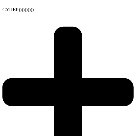
СУПЕР))))))))))