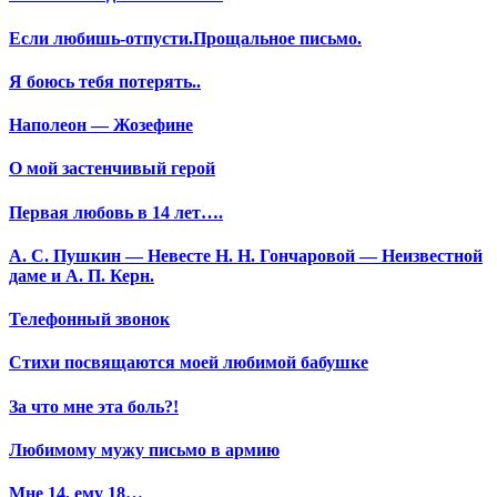
Если любишь-отпусти.Прощальное письмо.
Я боюсь тебя потерять..
Наполеон — Жозефине
О мой застенчивый герой
Первая любовь в 14 лет….
А. С. Пушкин — Невесте Н. Н. Гончаровой — Неизвестной
даме и А. П. Керн.
Телефонный звонок
Стихи посвящаются моей любимой бабушке
За что мне эта боль?!
Любимому мужу письмо в армию
Мне 14, ему 18…