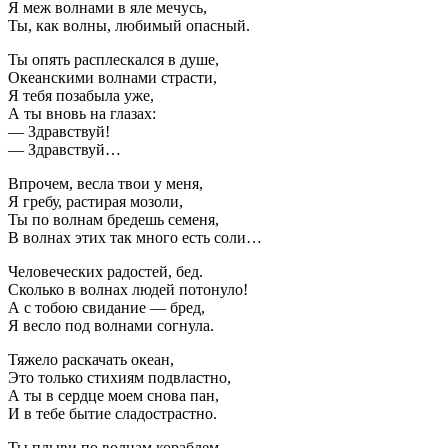
Я меж волнами в яле мечусь,
Ты, как волны, любимый опасный.
Ты опять расплескался в душе,
Океанскими волнами страсти,
Я тебя позабыла уже,
А ты вновь на глазах:
— Здравствуй!
— Здравствуй…
Впрочем, весла твои у меня,
Я гребу, растирая мозоли,
Ты по волнам бредешь семеня,
В волнах этих так много есть соли…
Человеческих радостей, бед.
Сколько в волнах людей потонуло!
А с тобою свидание — бред,
Я весло под волнами согнула.
Тяжело раскачать океан,
Это только стихиям подвластно,
А ты в сердце моем снова пан,
И в тебе бытие сладострастно.
Ты плыви по волнам кораблем,