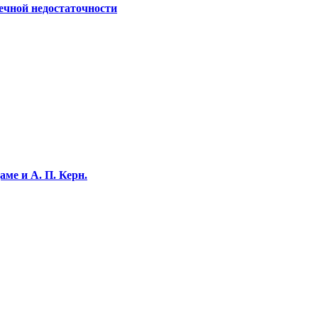
ечной недостаточности
ме и А. П. Керн.