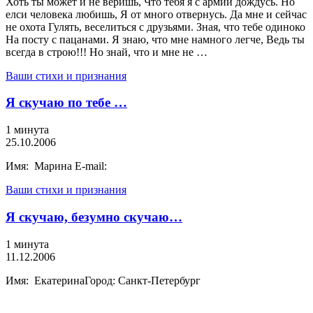
Хоть ты может и не веришь, Что тебя я с армии дождусь. Но
елси человека любишь, Я от много отвернусь. Да мне и сейчас
не охота Гулять, веселиться с друзьями. Зная, что тебе одиноко
На посту с пацанами. Я знаю, что мне намного легче, Ведь ты
всегда в строю!!! Но знай, что и мне не …
Ваши стихи и признания
Я скучаю по тебе …
1 минута
25.10.2006
Имя: Марина E-mail:
Ваши стихи и признания
Я скучаю, безумно скучаю…
1 минута
11.12.2006
Имя: ЕкатеринаГород: Санкт-Петербург