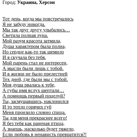
Город:
Украина, Херсон
Тот день, когда мы повстречались
Я не забуду никогда.
Мы так друг другу улыбались…
Светила полная луна.
Мой разум красота затмила,
Душа характером была полна,
Но сердце как-то так щемило
И я скучала без тебя.
Мой парень стал не интересен,
А мысли были лишь с тобой.
И в жизни не было прелестней
Тех дней, где были мы с тобой.
Моя душа рвалась к тебе,
А губы имя вслух шептали…
А помнишь первый поцелуй?
Ты, засмущавшись, наклонился
И то тепло горячих губ
Меня пронзило словно спица.
Ты для меня прекраснее всего!
Я без тебя как раненая птица,
А знаешь, насколько будет тяжело,
Если любовь в ненависть превратится?!