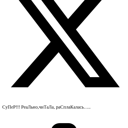
СуПеР!!! РеаЛьно,чиТаЛа, раСплаКалась…..