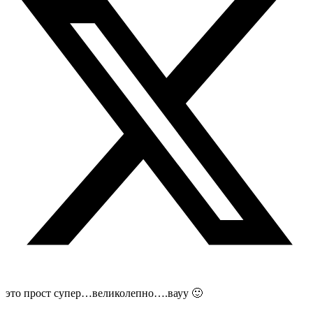
это прост супер…великолепно….вауу 🙂