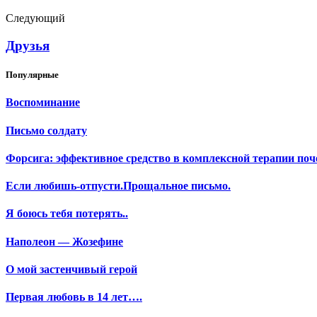
Следующий
Друзья
Популярные
Воспоминание
Письмо солдату
Форсига: эффективное средство в комплексной терапии поч
Если любишь-отпусти.Прощальное письмо.
Я боюсь тебя потерять..
Наполеон — Жозефине
О мой застенчивый герой
Первая любовь в 14 лет….