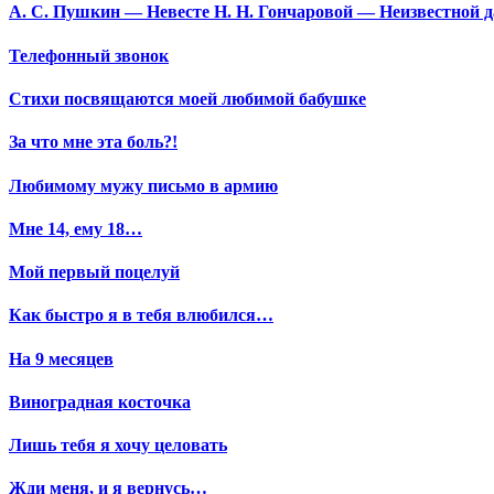
А. С. Пушкин — Невесте Н. Н. Гончаровой — Неизвестной да
Телефонный звонок
Стихи посвящаются моей любимой бабушке
За что мне эта боль?!
Любимому мужу письмо в армию
Мне 14, ему 18…
Мой первый поцелуй
Как быстро я в тебя влюбился…
На 9 месяцев
Виноградная косточка
Лишь тебя я хочу целовать
Жди меня, и я вернусь…