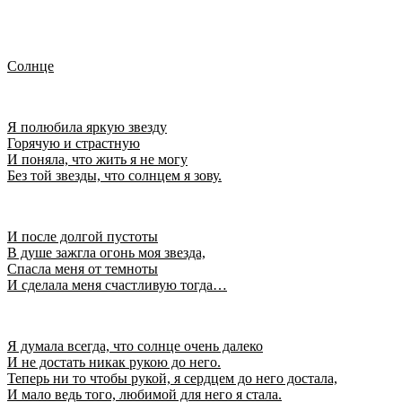
Солнце
Я полюбила яркую звезду
Горячую и страстную
И поняла, что жить я не могу
Без той звезды, что солнцем я зову.
И после долгой пустоты
В душе зажгла огонь моя звезда,
Спасла меня от темноты
И сделала меня счастливую тогда…
Я думала всегда, что солнце очень далеко
И не достать никак рукою до него.
Теперь ни то чтобы рукой, я сердцем до него достала,
И мало ведь того, любимой для него я стала.