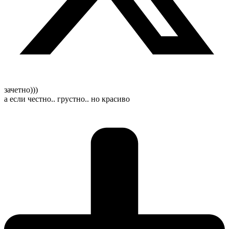
зачетно)))
а если честно.. грустно.. но красиво