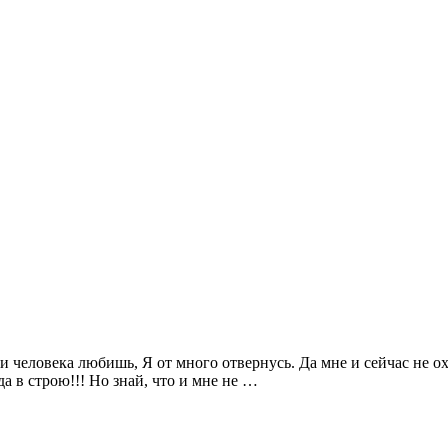
и человека любишь, Я от много отвернусь. Да мне и сейчас не охо
да в строю!!! Но знай, что и мне не …