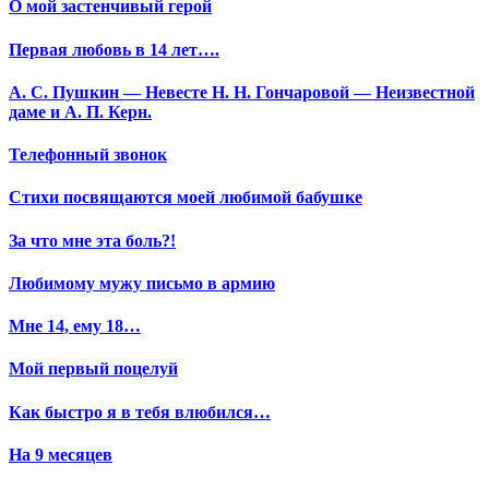
О мой застенчивый герой
Первая любовь в 14 лет….
А. С. Пушкин — Невесте Н. Н. Гончаровой — Неизвестной
даме и А. П. Керн.
Телефонный звонок
Стихи посвящаются моей любимой бабушке
За что мне эта боль?!
Любимому мужу письмо в армию
Мне 14, ему 18…
Мой первый поцелуй
Как быстро я в тебя влюбился…
На 9 месяцев