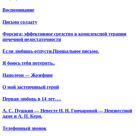
Воспоминание
Письмо солдату
Форсига: эффективное средство в комплексной терапии
почечной недостаточности
Если любишь-отпусти.Прощальное письмо.
Я боюсь тебя потерять..
Наполеон — Жозефине
О мой застенчивый герой
Первая любовь в 14 лет….
А. С. Пушкин — Невесте Н. Н. Гончаровой — Неизвестной
даме и А. П. Керн.
Телефонный звонок