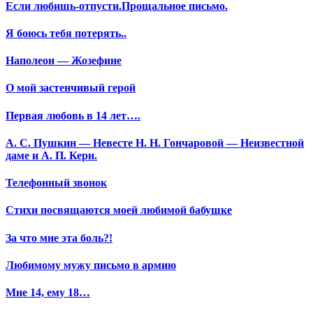
Если любишь-отпусти.Прощальное письмо.
Я боюсь тебя потерять..
Наполеон — Жозефине
О мой застенчивый герой
Первая любовь в 14 лет….
А. С. Пушкин — Невесте Н. Н. Гончаровой — Неизвестной
даме и А. П. Керн.
Телефонный звонок
Стихи посвящаются моей любимой бабушке
За что мне эта боль?!
Любимому мужу письмо в армию
Мне 14, ему 18…