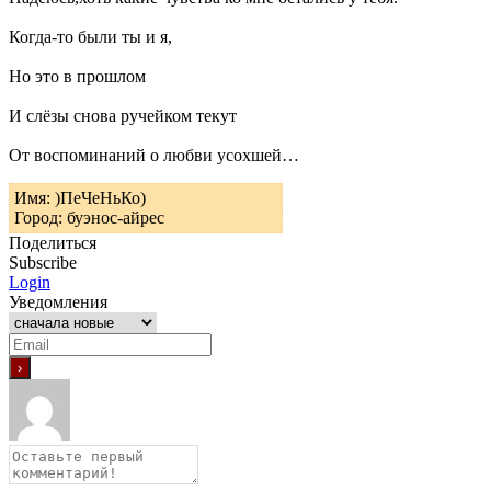
Когда-то были ты и я,
Но это в прошлом
И слёзы снова ручейком текут
От воспоминаний о любви усохшей…
Имя: )ПеЧеНьКо)
Город: буэнос-айрес
Поделиться
Subscribe
Login
Уведомления