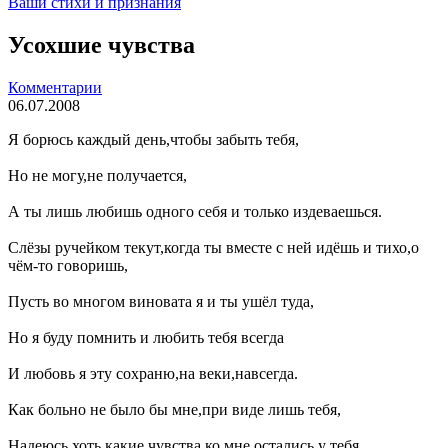
Ваши стихи и признания
Усохшие чувства
Комментарии
06.07.2008
Я борюсь каждый день,чтобы забыть тебя,
Но не могу,не получается,
А ты лишь любишь одного себя и только издеваешься.
Слёзы ручейком текут,когда ты вместе с ней идёшь и тихо,о
чём-то говоришь,
Пусть во многом виновата я и ты ушёл туда,
Но я буду помнить и любить тебя всегда
И любовь я эту сохраню,на веки,навсегда.
Как больно не было бы мне,при виде лишь тебя,
Надеюсь,хоть какие чувства ко мне остались у тебя.