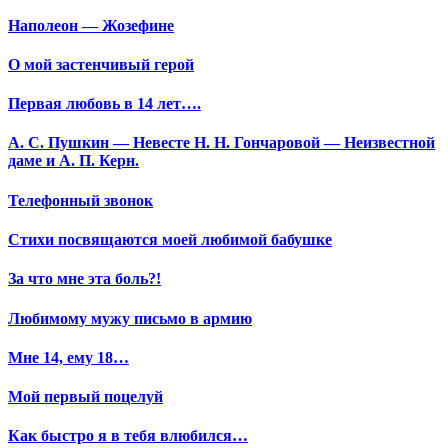
Наполеон — Жозефине
О мой застенчивый герой
Первая любовь в 14 лет….
А. С. Пушкин — Невесте Н. Н. Гончаровой — Неизвестной
даме и А. П. Керн.
Телефонный звонок
Стихи посвящаются моей любимой бабушке
За что мне эта боль?!
Любимому мужу письмо в армию
Мне 14, ему 18…
Мой первый поцелуй
Как быстро я в тебя влюбился…