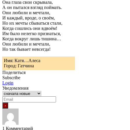
Она глаза свои скрывала,
А он пытался взгляд поймать.
Они любили и мечтали,
И каждый, вроде, о своём,
Но их мечты сбываться стали,
Когда сошлись они вдвоём!
Им было нелегко признаться,
Когда вокруг лишь тишина…
Они любили и мечтали,
Но так бывает невсегда!
Имя: Катя…Алеса
Город: Гатчина
Поделиться
Subscribe
Login
Уведомления
1
Комментарий