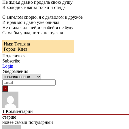
Не жди,я давно продала свою душу
В холодные лапы тоски и стыда
С ангелом спорю, я с дьяволом в дружбе
И нрав мой двно уже одичал
Не стала сильней,и слабей я не буду
Сама бы ушла,но ты не пускал…
Имя: Татьяна
Город: Киев
Поделиться
Subscribe
Login
Уведомления
1
Комментарий
старше
новее
самый популярный