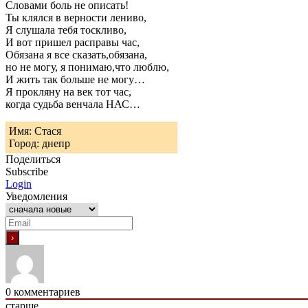
Словами боль не описать!
Ты клялся в верности лениво,
Я слушала тебя тоскливо,
И вот пришел расправы час,
Обязана я все сказать,обязана,
но не могу, я понимаю,что люблю,
И жить так больше не могу…
Я прокляну на век тот час,
когда судьба венчала НАС…
Имя: Стася
Город: днепр
Поделиться
Subscribe
Login
Уведомления
0
комментариев
старше