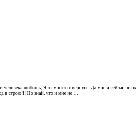
и человека любишь, Я от много отвернусь. Да мне и сейчас не охо
да в строю!!! Но знай, что и мне не …