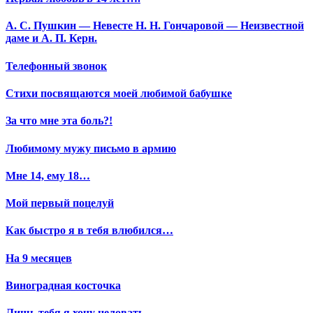
А. С. Пушкин — Невесте Н. Н. Гончаровой — Неизвестной
даме и А. П. Керн.
Телефонный звонок
Стихи посвящаются моей любимой бабушке
За что мне эта боль?!
Любимому мужу письмо в армию
Мне 14, ему 18…
Мой первый поцелуй
Как быстро я в тебя влюбился…
На 9 месяцев
Виноградная косточка
Лишь тебя я хочу целовать