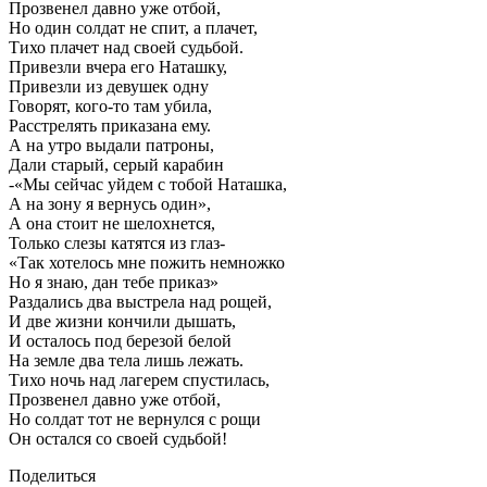
Прозвенел давно уже отбой,
Но один солдат не спит, а плачет,
Тихо плачет над своей судьбой.
Привезли вчера его Наташку,
Привезли из девушек одну
Говорят, кого-то там убила,
Расстрелять приказана ему.
А на утро выдали патроны,
Дали старый, серый карабин
-«Мы сейчас уйдем с тобой Наташка,
А на зону я вернусь один»,
А она стоит не шелохнется,
Только слезы катятся из глаз-
«Так хотелось мне пожить немножко
Но я знаю, дан тебе приказ»
Раздались два выстрела над рощей,
И две жизни кончили дышать,
И осталось под березой белой
На земле два тела лишь лежать.
Тихо ночь над лагерем спустилась,
Прозвенел давно уже отбой,
Но солдат тот не вернулся с рощи
Он остался со своей судьбой!
Поделиться