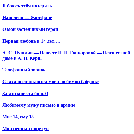
Я боюсь тебя потерять..
Наполеон — Жозефине
О мой застенчивый герой
Первая любовь в 14 лет….
А. С. Пушкин — Невесте Н. Н. Гончаровой — Неизвестной
даме и А. П. Керн.
Телефонный звонок
Стихи посвящаются моей любимой бабушке
За что мне эта боль?!
Любимому мужу письмо в армию
Мне 14, ему 18…
Мой первый поцелуй