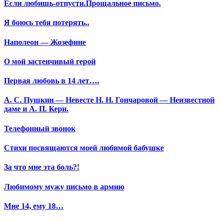
Если любишь-отпусти.Прощальное письмо.
Я боюсь тебя потерять..
Наполеон — Жозефине
О мой застенчивый герой
Первая любовь в 14 лет….
А. С. Пушкин — Невесте Н. Н. Гончаровой — Неизвестной
даме и А. П. Керн.
Телефонный звонок
Стихи посвящаются моей любимой бабушке
За что мне эта боль?!
Любимому мужу письмо в армию
Мне 14, ему 18…