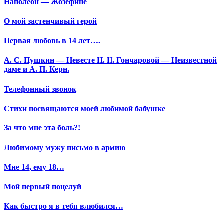
Наполеон — Жозефине
О мой застенчивый герой
Первая любовь в 14 лет….
А. С. Пушкин — Невесте Н. Н. Гончаровой — Неизвестной
даме и А. П. Керн.
Телефонный звонок
Стихи посвящаются моей любимой бабушке
За что мне эта боль?!
Любимому мужу письмо в армию
Мне 14, ему 18…
Мой первый поцелуй
Как быстро я в тебя влюбился…