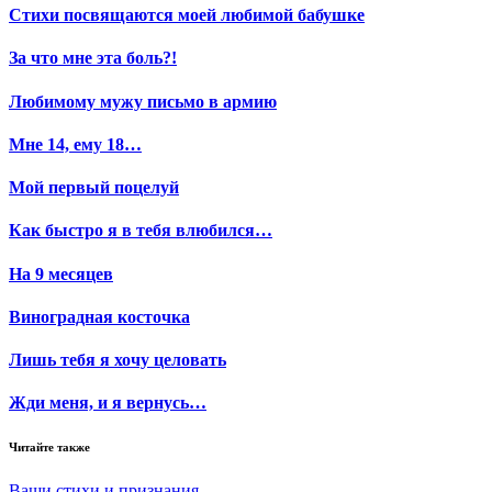
Стихи посвящаются моей любимой бабушке
За что мне эта боль?!
Любимому мужу письмо в армию
Мне 14, ему 18…
Мой первый поцелуй
Как быстро я в тебя влюбился…
На 9 месяцев
Виноградная косточка
Лишь тебя я хочу целовать
Жди меня, и я вернусь…
Читайте также
Ваши стихи и признания