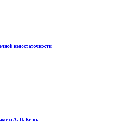
ечной недостаточности
ме и А. П. Керн.