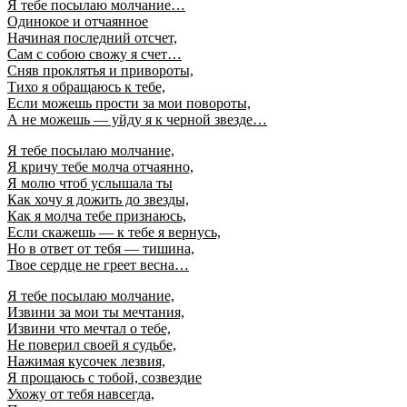
Я тебе посылаю молчание…
Одинокое и отчаянное
Начиная последний отсчет,
Сам с собою свожу я счет…
Сняв проклятья и привороты,
Тихо я обращаюсь к тебе,
Если можешь прости за мои повороты,
А не можешь — уйду я к черной звезде…
Я тебе посылаю молчание,
Я кричу тебе молча отчаянно,
Я молю чтоб услышала ты
Как хочу я дожить до звезды,
Как я молча тебе признаюсь,
Если скажешь — к тебе я вернусь,
Но в ответ от тебя — тишина,
Твое сердце не греет весна…
Я тебе посылаю молчание,
Извини за мои ты мечтания,
Извини что мечтал о тебе,
Не поверил своей я судьбе,
Нажимая кусочек лезвия,
Я прощаюсь с тобой, созвездие
Ухожу от тебя навсегда,