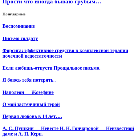
Прости что иногда бываю грубым…
Популярные
Воспоминание
Письмо солдату
Форсига: эффективное средство в комплексной терапии
почечной недостаточности
Если любишь-отпусти.Прощальное письмо.
Я боюсь тебя потерять..
Наполеон — Жозефине
О мой застенчивый герой
Первая любовь в 14 лет….
А. С. Пушкин — Невесте Н. Н. Гончаровой — Неизвестной
даме и А. П. Керн.