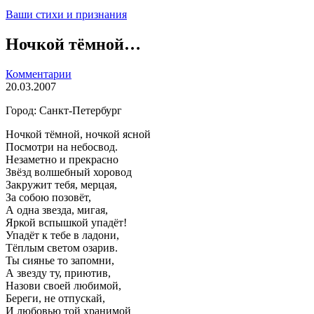
Ваши стихи и признания
Ночкой тёмной…
Комментарии
20.03.2007
Город: Санкт-Петербург
Ночкой тёмной, ночкой ясной
Посмотри на небосвод.
Незаметно и прекрасно
Звёзд волшебный хоровод
Закружит тебя, мерцая,
За собою позовёт,
А одна звезда, мигая,
Яркой вспышкой упадёт!
Упадёт к тебе в ладони,
Тёплым светом озарив.
Ты сиянье то запомни,
А звезду ту, приютив,
Назови своей любимой,
Береги, не отпускай,
И любовью той хранимой