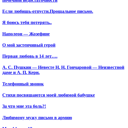
почечной недостаточности
Если любишь-отпусти.Прощальное письмо.
Я боюсь тебя потерять..
Наполеон — Жозефине
О мой застенчивый герой
Первая любовь в 14 лет….
А. С. Пушкин — Невесте Н. Н. Гончаровой — Неизвестной
даме и А. П. Керн.
Телефонный звонок
Стихи посвящаются моей любимой бабушке
За что мне эта боль?!
Любимому мужу письмо в армию