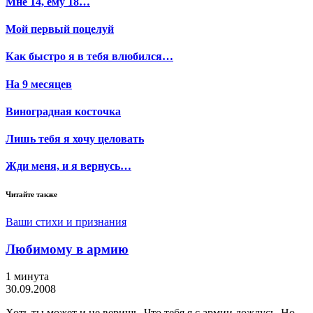
Мне 14, ему 18…
Мой первый поцелуй
Как быстро я в тебя влюбился…
На 9 месяцев
Виноградная косточка
Лишь тебя я хочу целовать
Жди меня, и я вернусь…
Читайте также
Ваши стихи и признания
Любимому в армию
1 минута
30.09.2008
Хоть ты может и не веришь, Что тебя я с армии дождусь. Но