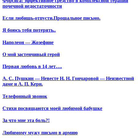
Форсига: эффективное средство в комплексной терапии
почечной недостаточности
Если любишь-отпусти.Прощальное письмо.
Я боюсь тебя потерять..
Наполеон — Жозефине
О мой застенчивый герой
Первая любовь в 14 лет….
А. С. Пушкин — Невесте Н. Н. Гончаровой — Неизвестной
даме и А. П. Керн.
Телефонный звонок
Стихи посвящаются моей любимой бабушке
За что мне эта боль?!
Любимому мужу письмо в армию