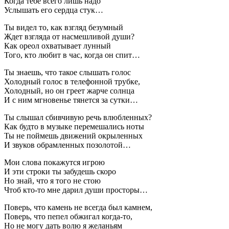
Когда тебе всего лишь надо
Услышать его сердца стук…
Ты видел то, как взгляд безумный
Ждет взгляда от насмешливой души?
Как ореол охватывает лунный
Того, кто любит в час, когда он спит…
Ты знаешь, что такое слышать голос
Холодный голос в телефонной трубке,
Холодный, но он греет жарче солнца
И с ним мгновенье тянется за сутки…
Ты слышал сбивчивую речь влюбленных?
Как будто в музыке перемешались ноты
Ты не поймешь движений окрыленных
И звуков обрамленных позолотой…
Мои слова покажутся игрою
И эти строки ты забудешь скоро
Но знай, что я того не стою
Чтоб кто-то мне дарил души просторы…
Поверь, что камень не всегда был камнем,
Поверь, что пепел обжигал когда-то,
Но не могу дать волю я желаньям