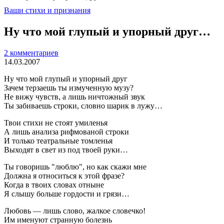
Ваши стихи и признания
Ну что мой глупый и упорный друг…
2 комментариев
14.03.2007
Ну что мой глупый и упорный друг
Зачем терзаешь ты измученную музу?
Не вижу чувств, а лишь ничтожный звук
Ты забиваешь строки, словно шарик в лужу…
Твои стихи не стоят умиленья
А лишь анализа рифмованой строки
И только театральные томленья
Выходят в свет из под твоей руки…
Ты говоришь "люблю", но как скажи мне
Должна я относиться к этой фразе?
Когда в твоих словах отныне
Я слышу больше гордости и грязи…
Любовь — лишь слово, жалкое словечко!
Им именуют странную болезнь