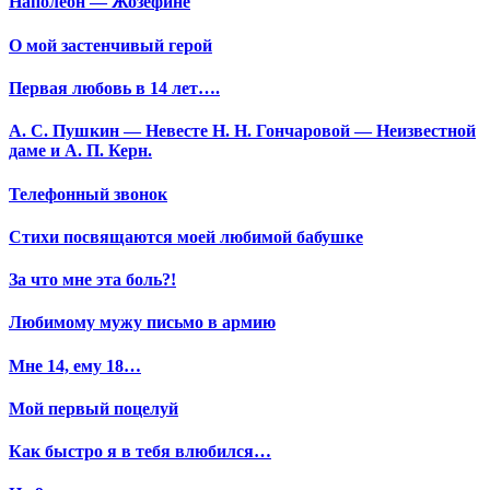
Наполеон — Жозефине
О мой застенчивый герой
Первая любовь в 14 лет….
А. С. Пушкин — Невесте Н. Н. Гончаровой — Неизвестной
даме и А. П. Керн.
Телефонный звонок
Стихи посвящаются моей любимой бабушке
За что мне эта боль?!
Любимому мужу письмо в армию
Мне 14, ему 18…
Мой первый поцелуй
Как быстро я в тебя влюбился…