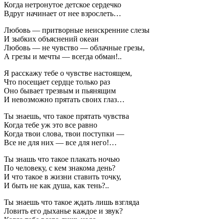
Когда нетронутое детское сердечко
Вдруг начинает от нее взрослеть…
Любовь — притворные неискренние слезы
И зыбких объяснений океан
Любовь — не чувство — облачные грезы,
А грезы и мечты — всегда обман!..
Я расскажу тебе о чувстве настоящем,
Что посещает сердце только раз
Оно бывает трезвым и пьянящим
И невозможно прятать своих глаз…
Ты знаешь, что такое прятать чувства
Когда тебе уж это все равно
Когда твои слова, твои поступки —
Все не для них — все для него!…
Ты знашь что такое плакать ночью
По человеку, с кем знакома день?
И что такое в жизни ставить точку,
И быть не как душа, как тень?..
Ты знаешь что такое ждать лишь взгляда
Ловить его дыханье каждое и звук?