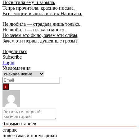
Посвятила ему и забыла.
Тепрь прочитала, красиво писала.
Все эмоции вылила в стих.Написала.
Не любила — страдала лишь только.
Не любила — плакала много.
Но зачем это было, зачем эти слёзы,
Зачем эти нервы, душевные грозы?
Поделиться
Subscribe
Login
Уведомления
0
комментариев
старше
новее
самый популярный