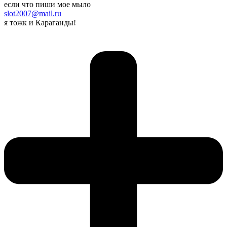
если что пиши мое мыло
slot2007@mail.ru
я тожк и Караганды!