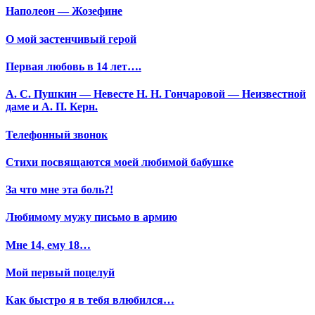
Наполеон — Жозефине
О мой застенчивый герой
Первая любовь в 14 лет….
А. С. Пушкин — Невесте Н. Н. Гончаровой — Неизвестной
даме и А. П. Керн.
Телефонный звонок
Стихи посвящаются моей любимой бабушке
За что мне эта боль?!
Любимому мужу письмо в армию
Мне 14, ему 18…
Мой первый поцелуй
Как быстро я в тебя влюбился…