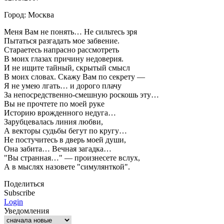
Город: Москва
Меня Вам не понять… Не сильтесь зря
Пытаться разгадать мое забвение.
Стараетесь напрасно рассмотреть
В моих глазах причину недоверия.
И не ищите тайный, скрытый смысл
В моих словах. Скажу Вам по секрету —
Я не умею лгать… и дорого плачу
За непосредственно-смешную роскошь эту…
Вы не прочтете по моей руке
Историю врожденного недуга…
Зарубцевалась линия любви,
А векторы судьбы бегут по кругу…
Не постучитесь в дверь моей души,
Она забита… Вечная загадка…
"Вы странная…" — произнесете вслух,
А в мыслях назовете "симулянткой".
Поделиться
Subscribe
Login
Уведомления