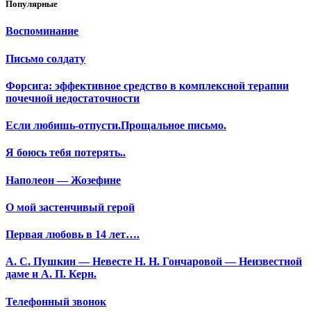
Популярные
Воспоминание
Письмо солдату
Форсига: эффективное средство в комплексной терапии
почечной недостаточности
Если любишь-отпусти.Прощальное письмо.
Я боюсь тебя потерять..
Наполеон — Жозефине
О мой застенчивый герой
Первая любовь в 14 лет….
А. С. Пушкин — Невесте Н. Н. Гончаровой — Неизвестной
даме и А. П. Керн.
Телефонный звонок