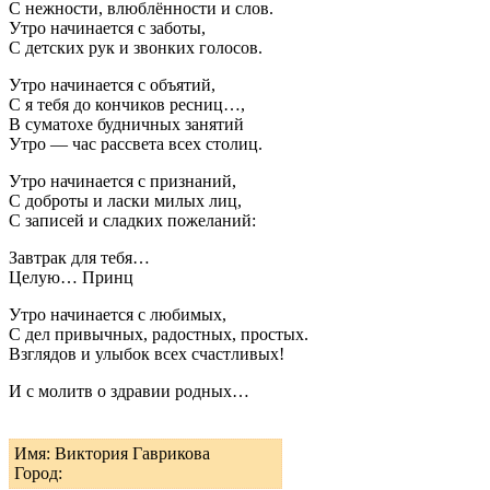
С нежности, влюблённости и слов.
Утро начинается с заботы,
С детских рук и звонких голосов.
Утро начинается с объятий,
С я тебя до кончиков ресниц…,
В суматохе будничных занятий
Утро — час рассвета всех столиц.
Утро начинается с признаний,
С доброты и ласки милых лиц,
С записей и сладких пожеланий:
Завтрак для тебя…
Целую… Принц
Утро начинается с любимых,
С дел привычных, радостных, простых.
Взглядов и улыбок всех счастливых!
И с молитв о здравии родных…
Имя: Виктория Гаврикова
Город: