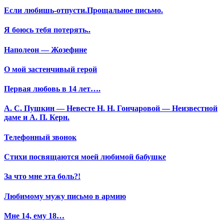
Если любишь-отпусти.Прощальное письмо.
Я боюсь тебя потерять..
Наполеон — Жозефине
О мой застенчивый герой
Первая любовь в 14 лет….
А. С. Пушкин — Невесте Н. Н. Гончаровой — Неизвестной
даме и А. П. Керн.
Телефонный звонок
Стихи посвящаются моей любимой бабушке
За что мне эта боль?!
Любимому мужу письмо в армию
Мне 14, ему 18…