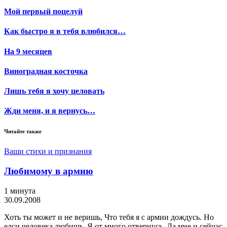
Мой первый поцелуй
Как быстро я в тебя влюбился…
На 9 месяцев
Виноградная косточка
Лишь тебя я хочу целовать
Жди меня, и я вернусь…
Читайте также
Ваши стихи и признания
Любимому в армию
1 минута
30.09.2008
Хоть ты может и не веришь, Что тебя я с армии дождусь. Но
елси человека любишь, Я от много отвернусь. Да мне и сейчас