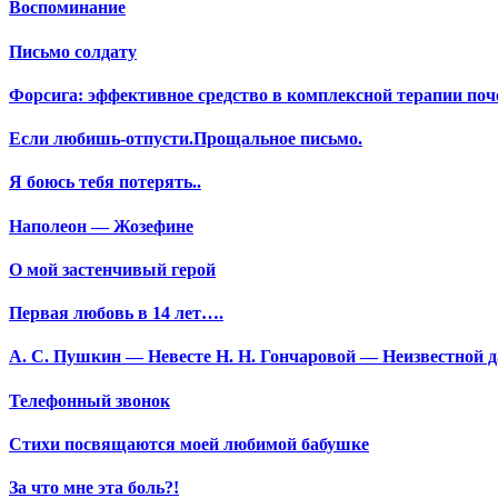
Воспоминание
Письмо солдату
Форсига: эффективное средство в комплексной терапии поч
Если любишь-отпусти.Прощальное письмо.
Я боюсь тебя потерять..
Наполеон — Жозефине
О мой застенчивый герой
Первая любовь в 14 лет….
А. С. Пушкин — Невесте Н. Н. Гончаровой — Неизвестной да
Телефонный звонок
Стихи посвящаются моей любимой бабушке
За что мне эта боль?!