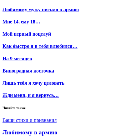
Любимому мужу письмо в армию
Мне 14, ему 18…
Мой первый поцелуй
Как быстро я в тебя влюбился…
На 9 месяцев
Виноградная косточка
Лишь тебя я хочу целовать
Жди меня, и я вернусь…
Читайте также
Ваши стихи и признания
Любимому в армию