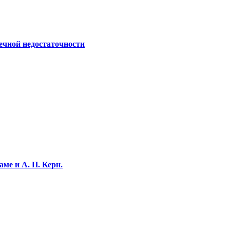
ечной недостаточности
ме и А. П. Керн.