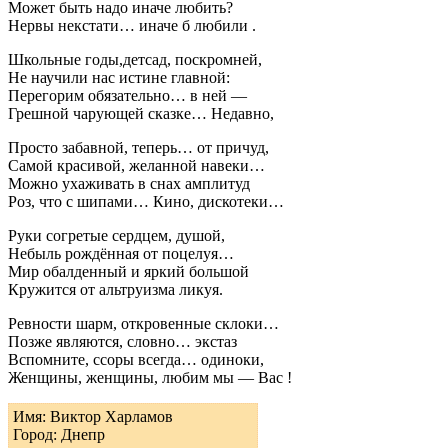
Может быть надо иначе любить?
Нервы некстати… иначе б любили .
Школьные годы,детсад, поскромней,
Не научили нас истине главной:
Перегорим обязательно… в ней —
Грешной чарующей сказке… Недавно,
Просто забавной, теперь… от причуд,
Самой красивой, желанной навеки…
Можно ухаживать в снах амплитуд
Роз, что с шипами… Кино, дискотеки…
Руки согретые сердцем, душой,
Небыль рождённая от поцелуя…
Мир обалденный и яркий большой
Кружится от альтруизма ликуя.
Ревности шарм, откровенные склоки…
Позже являются, словно… экстаз
Вспомните, ссоры всегда… одиноки,
Женщины, женщины, любим мы — Вас !
Имя: Виктор Харламов
Город: Днепр