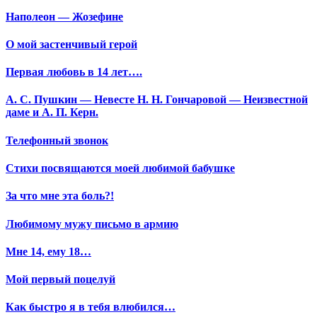
Наполеон — Жозефине
О мой застенчивый герой
Первая любовь в 14 лет….
А. С. Пушкин — Невесте Н. Н. Гончаровой — Неизвестной
даме и А. П. Керн.
Телефонный звонок
Стихи посвящаются моей любимой бабушке
За что мне эта боль?!
Любимому мужу письмо в армию
Мне 14, ему 18…
Мой первый поцелуй
Как быстро я в тебя влюбился…