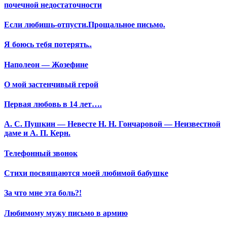
почечной недостаточности
Если любишь-отпусти.Прощальное письмо.
Я боюсь тебя потерять..
Наполеон — Жозефине
О мой застенчивый герой
Первая любовь в 14 лет….
А. С. Пушкин — Невесте Н. Н. Гончаровой — Неизвестной
даме и А. П. Керн.
Телефонный звонок
Стихи посвящаются моей любимой бабушке
За что мне эта боль?!
Любимому мужу письмо в армию