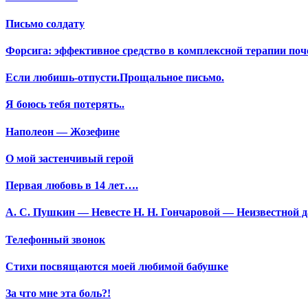
Письмо солдату
Форсига: эффективное средство в комплексной терапии поч
Если любишь-отпусти.Прощальное письмо.
Я боюсь тебя потерять..
Наполеон — Жозефине
О мой застенчивый герой
Первая любовь в 14 лет….
А. С. Пушкин — Невесте Н. Н. Гончаровой — Неизвестной да
Телефонный звонок
Стихи посвящаются моей любимой бабушке
За что мне эта боль?!