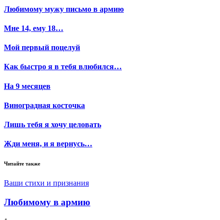
Любимому мужу письмо в армию
Мне 14, ему 18…
Мой первый поцелуй
Как быстро я в тебя влюбился…
На 9 месяцев
Виноградная косточка
Лишь тебя я хочу целовать
Жди меня, и я вернусь…
Читайте также
Ваши стихи и признания
Любимому в армию