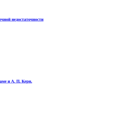
ечной недостаточности
ме и А. П. Керн.