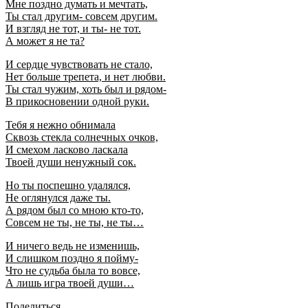
Мне поздно думать и мечтать,
Ты стал другим- совсем другим.
И взгляд не тот, и ты- не тот.
А может я не та?
И сердце чувствовать не стало,
Нет больше трепета, и нет любви.
Ты стал чужим, хоть был и рядом-
В прикосновении одной руки.
Тебя я нежно обнимала
Сквозь стекла солнечных очков,
И смехом ласково ласкала
Твоей души ненужный сок.
Но ты поспешно удалялся,
Не оглянулся даже ты.
А рядом был со мною кто-то,
Совсем не ты, не ты, не ты…
И ничего ведь не изменишь,
И слишком поздно я пойму-
Что не судьба была то вовсе,
А лишь игра твоей души…
Поделиться